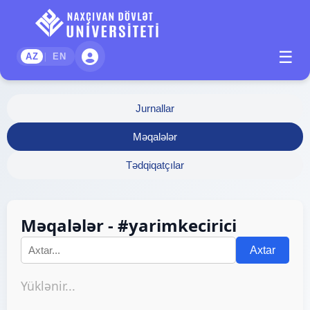
☰
|
AZ
EN
Jurnallar
Məqalələr
Tədqiqatçılar
Məqalələr - #yarimkecirici
Axtar
Yüklənir...