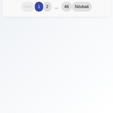
...
Geri
1
2
46
Növbəti