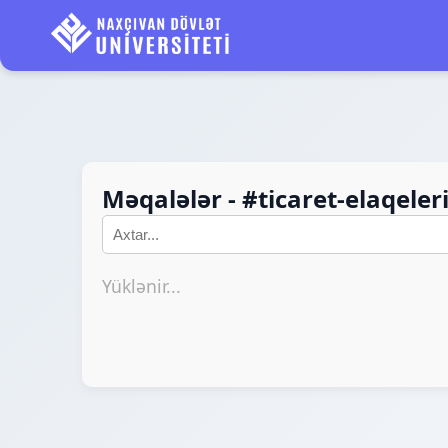
Məqalələr - #ticaret-elaqeler
Yüklənir...