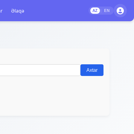
ar
Əlaqə
|
AZ
EN
Axtar