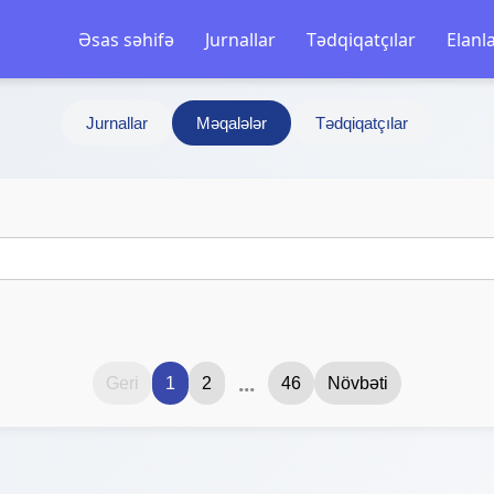
Əsas səhifə
Jurnallar
Tədqiqatçılar
Elanl
Jurnallar
Məqalələr
Tədqiqatçılar
i
...
Geri
1
2
46
Növbəti