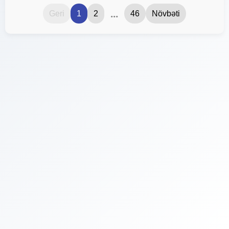
...
Geri
1
2
46
Növbəti