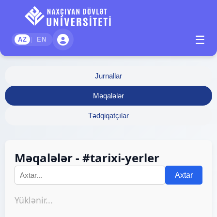
☰
|
AZ
EN
Jurnallar
Məqalələr
Tədqiqatçılar
Məqalələr - #tarixi-yerler
Axtar
Yüklənir...