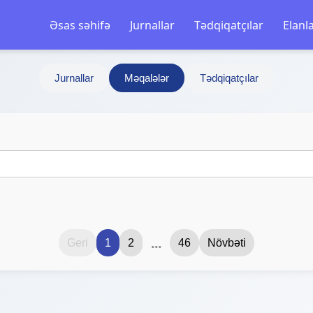
Əsas səhifə
Jurnallar
Tədqiqatçılar
Elanl
Jurnallar
Məqalələr
Tədqiqatçılar
...
Geri
1
2
46
Növbəti