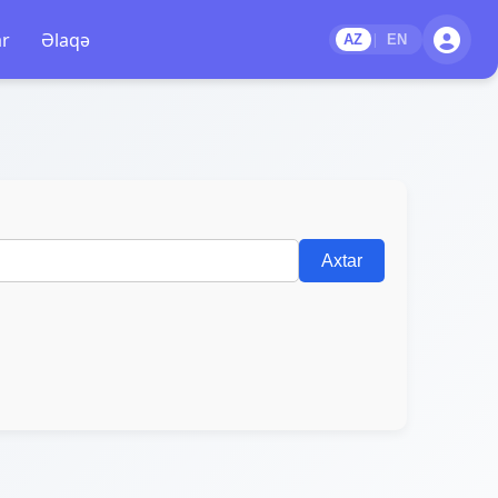
ar
Əlaqə
|
AZ
EN
Axtar