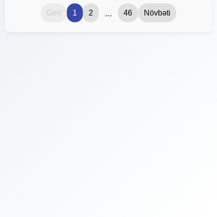
...
Geri
1
2
46
Növbəti