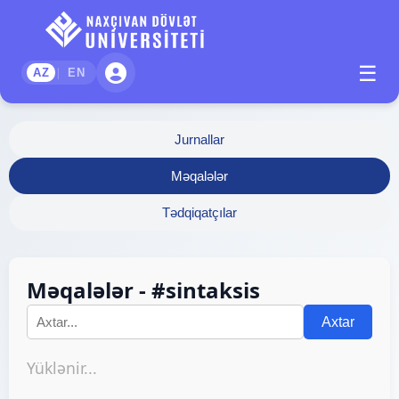
☰
|
AZ
EN
Jurnallar
Məqalələr
Tədqiqatçılar
Məqalələr - #sintaksis
Axtar
Yüklənir...