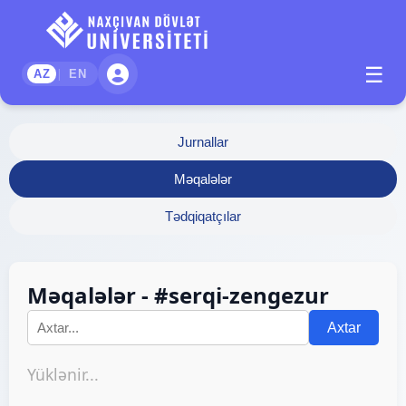
☰
|
AZ
EN
Jurnallar
Məqalələr
Tədqiqatçılar
Məqalələr - #serqi-zengezur
Axtar
Yüklənir...