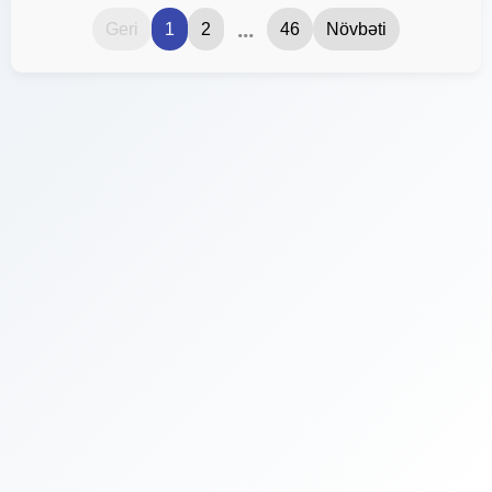
...
Geri
1
2
46
Növbəti