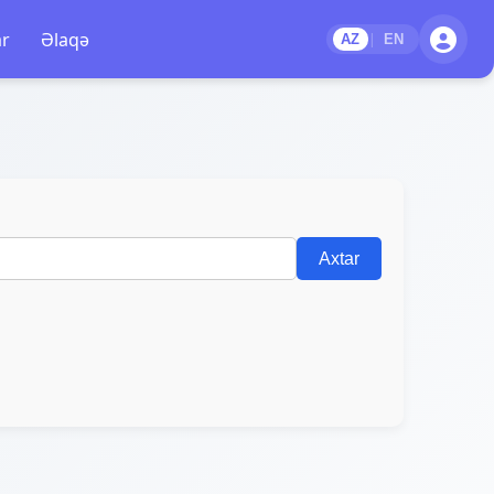
ar
Əlaqə
|
AZ
EN
Axtar