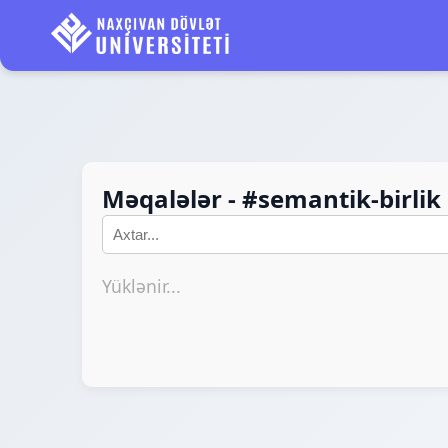
Məqalələr - #semantik-birlik
Yüklənir...