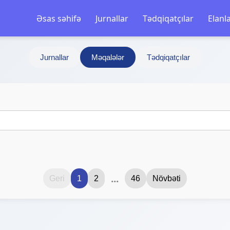
Əsas səhifə
Jurnallar
Tədqiqatçılar
Elanl
Jurnallar
Məqalələr
Tədqiqatçılar
...
Geri
1
2
46
Növbəti