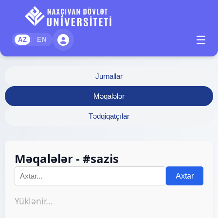
☰
|
AZ
EN
Jurnallar
Məqalələr
Tədqiqatçılar
Məqalələr - #sazis
Axtar
Yüklənir...