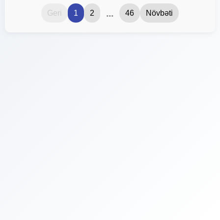
...
Geri
1
2
46
Növbəti