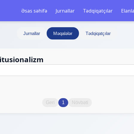
Əsas səhifə
Jurnallar
Tədqiqatçılar
Elanl
Jurnallar
Məqalələr
Tədqiqatçılar
itusionalizm
Geri
1
Növbəti