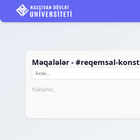
Məqalələr - #reqemsal-konst
Yüklənir...