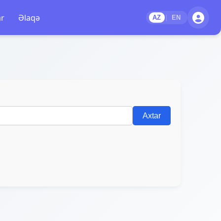
ar
Əlaqə
|
AZ
EN
Axtar