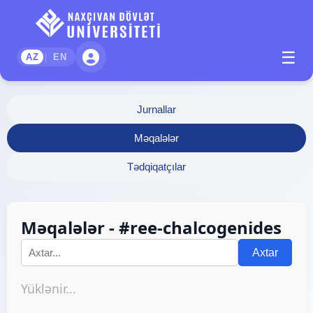
☰
|
AZ
EN
Jurnallar
Məqalələr
Tədqiqatçılar
Məqalələr - #ree-chalcogenides
Axtar
Yüklənir...