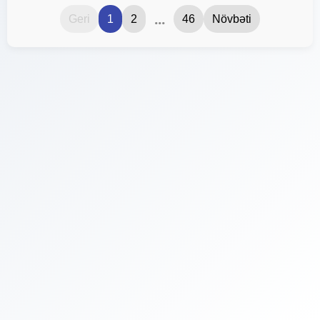
...
Geri
1
2
46
Növbəti