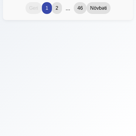
...
Geri
1
2
46
Növbəti