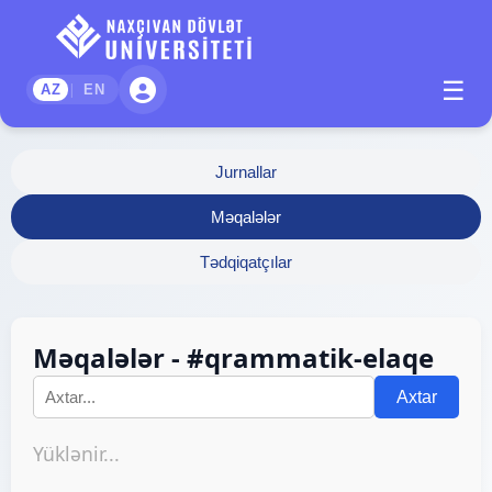
☰
|
AZ
EN
Jurnallar
Məqalələr
Tədqiqatçılar
Məqalələr - #qrammatik-elaqe
Axtar
Yüklənir...