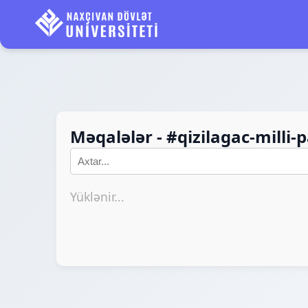
Məqalələr - #qizilagac-milli-p
Yüklənir...