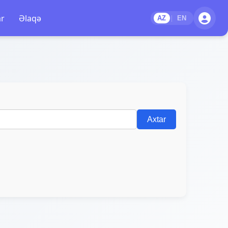
ar
Əlaqə
|
AZ
EN
Axtar