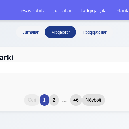
Əsas səhifə
Jurnallar
Tədqiqatçılar
Elanl
Jurnallar
Məqalələr
Tədqiqatçılar
arki
...
Geri
1
2
46
Növbəti