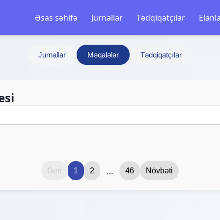
Əsas səhifə
Jurnallar
Tədqiqatçılar
Elanl
Jurnallar
Məqalələr
Tədqiqatçılar
esi
...
Geri
1
2
46
Növbəti