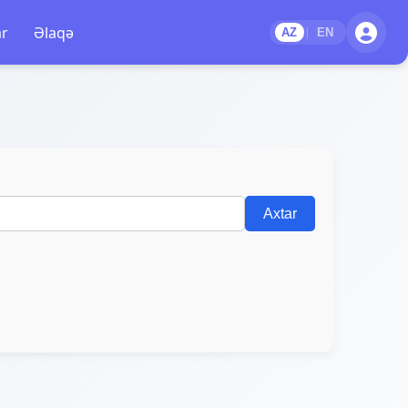
ar
Əlaqə
|
AZ
EN
Axtar