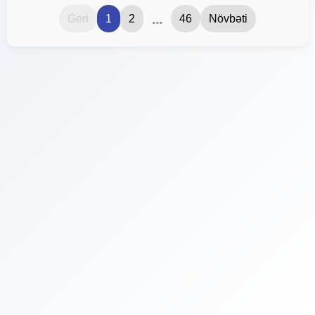
...
Geri
1
2
46
Növbəti