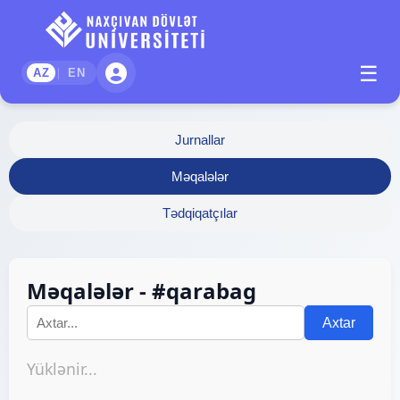
☰
|
AZ
EN
Jurnallar
Məqalələr
Tədqiqatçılar
Məqalələr - #qarabag
Axtar
Yüklənir...