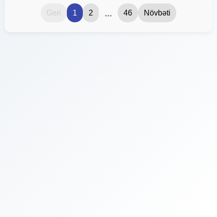
...
Geri
1
2
46
Növbəti