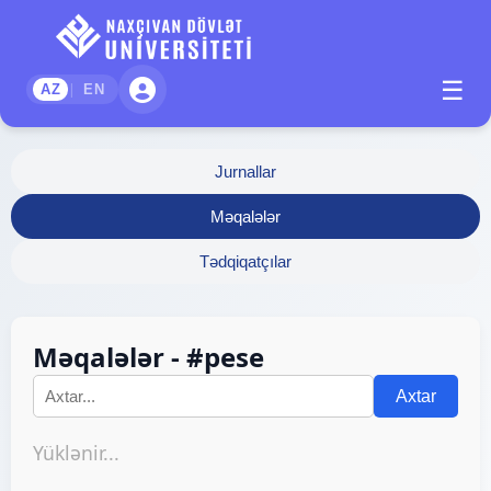
☰
|
AZ
EN
Jurnallar
Məqalələr
Tədqiqatçılar
Məqalələr - #pese
Axtar
Yüklənir...