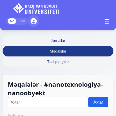
☰
|
AZ
EN
Jurnallar
Məqalələr
Tədqiqatçılar
Məqalələr - #nanotexnologiya-
nanoobyekt
Axtar
Yüklənir...