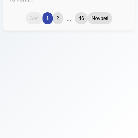
...
Geri
1
2
46
Növbəti