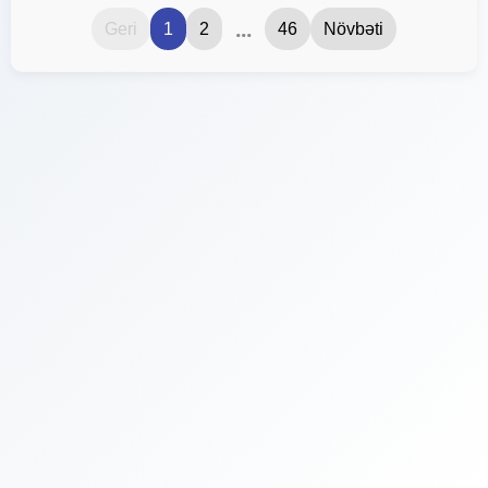
...
Geri
1
2
46
Növbəti