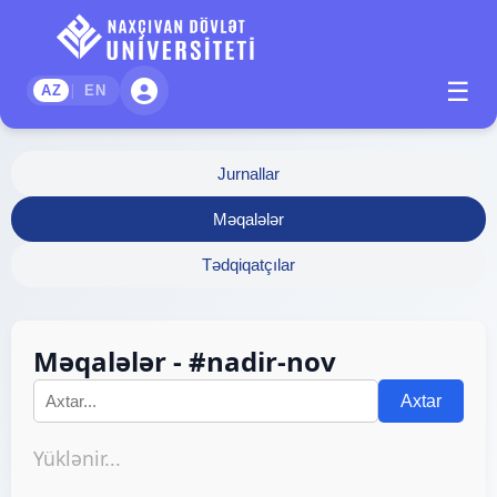
☰
|
AZ
EN
Jurnallar
Məqalələr
Tədqiqatçılar
Məqalələr - #nadir-nov
Axtar
Yüklənir...