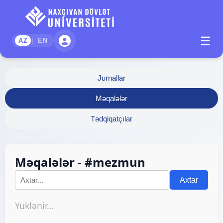
☰
|
AZ
EN
Jurnallar
Məqalələr
Tədqiqatçılar
Məqalələr - #mezmun
Axtar
Yüklənir...