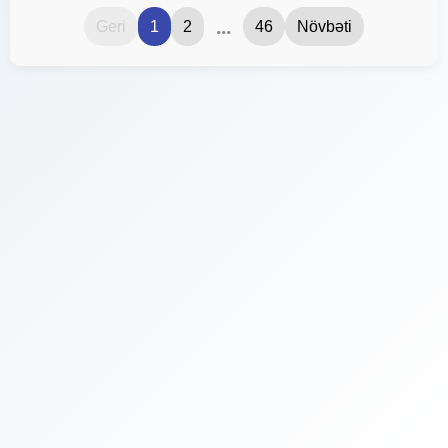
...
Geri
1
2
46
Növbəti