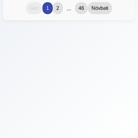
...
Geri
1
2
46
Növbəti