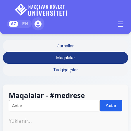
☰
|
AZ
EN
Jurnallar
Məqalələr
Tədqiqatçılar
Məqalələr - #medrese
Axtar
Yüklənir...