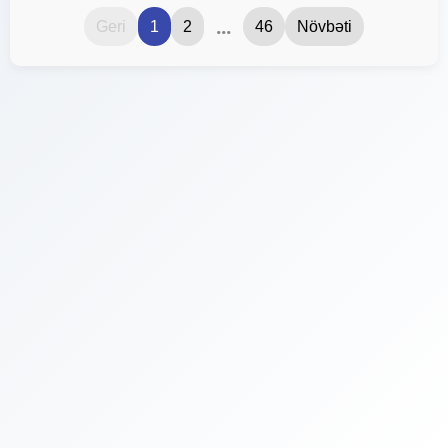
...
Geri
1
2
46
Növbəti