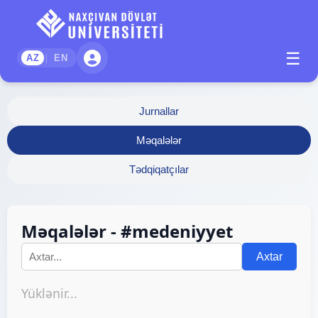
☰
|
AZ
EN
Jurnallar
Məqalələr
Tədqiqatçılar
Məqalələr - #medeniyyet
Axtar
Yüklənir...