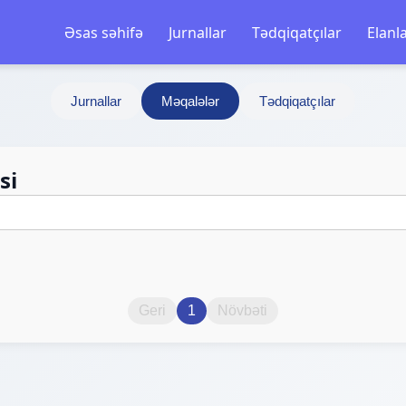
Əsas səhifə
Jurnallar
Tədqiqatçılar
Elanl
Jurnallar
Məqalələr
Tədqiqatçılar
si
Geri
1
Növbəti