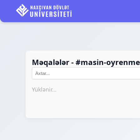
Məqalələr - #masin-oyrenme
Yüklənir...