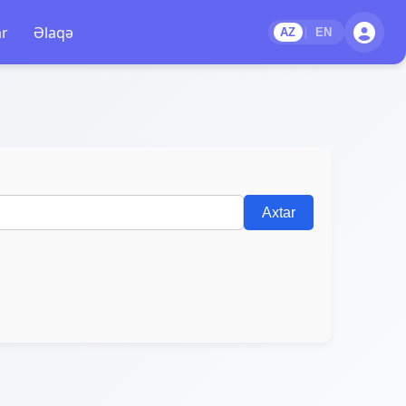
ar
Əlaqə
|
AZ
EN
Axtar