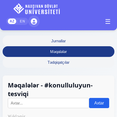
☰
|
AZ
EN
Jurnallar
Məqalələr
Tədqiqatçılar
Məqalələr - #konulluluyun-
tesviqi
Axtar
Yüklənir...