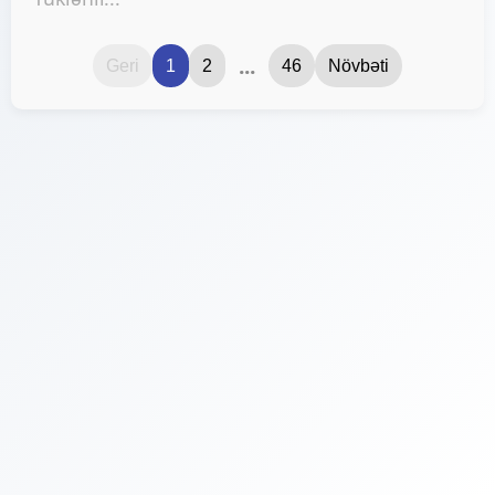
...
Geri
1
2
46
Növbəti