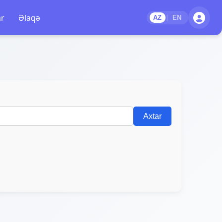
ar
Əlaqə
|
AZ
EN
Axtar