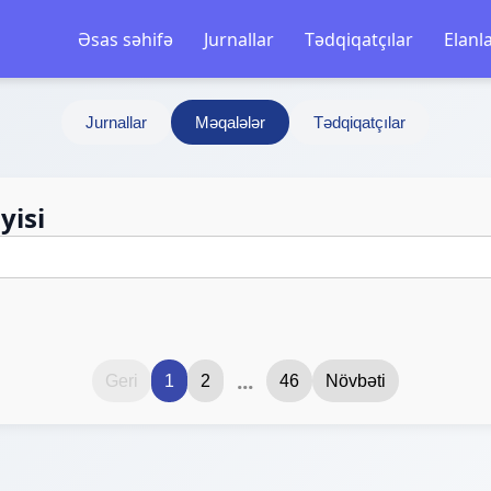
Əsas səhifə
Jurnallar
Tədqiqatçılar
Elanl
Jurnallar
Məqalələr
Tədqiqatçılar
yisi
...
Geri
1
2
46
Növbəti