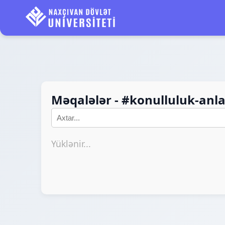
Məqalələr - #konulluluk-anla
Yüklənir...