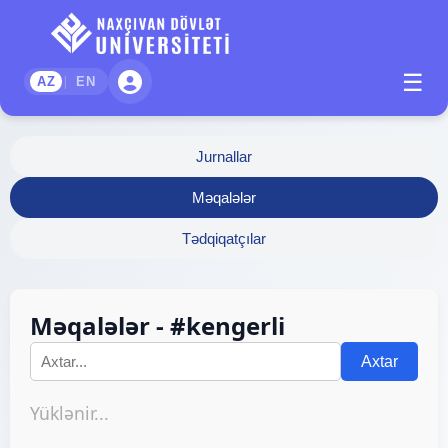
☰
|
AZ
EN
Jurnallar
Məqalələr
Tədqiqatçılar
Məqalələr - #kengerli
Axtar
Yüklənir...