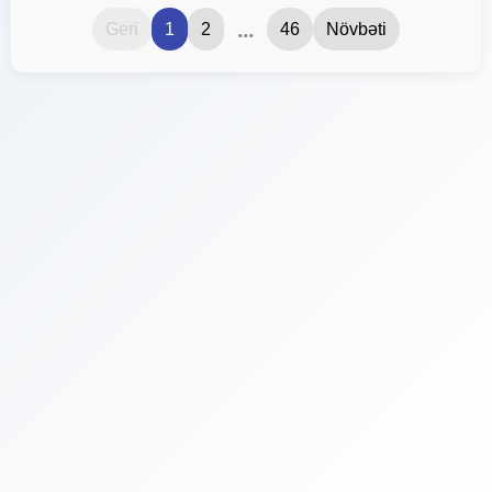
...
Geri
1
2
46
Növbəti