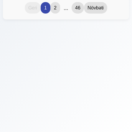
...
Geri
1
2
46
Növbəti