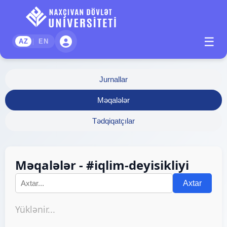
☰
|
AZ
EN
Jurnallar
Məqalələr
Tədqiqatçılar
Məqalələr - #iqlim-deyisikliyi
Axtar
Yüklənir...