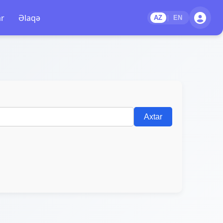
ar
Əlaqə
|
AZ
EN
Axtar