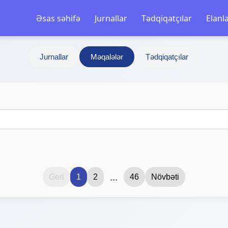
Əsas səhifə
Jurnallar
Tədqiqatçılar
Elanl
Jurnallar
Məqalələr
Tədqiqatçılar
...
Geri
1
2
46
Növbəti