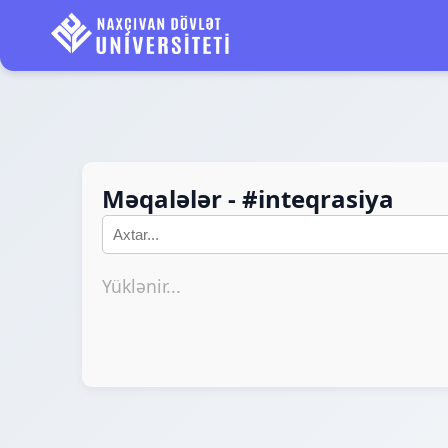
Məqalələr - #inteqrasiya
Yüklənir...