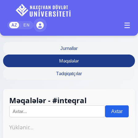
☰
|
AZ
EN
Jurnallar
Məqalələr
Tədqiqatçılar
Məqalələr - #inteqral
Axtar
Yüklənir...