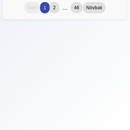
...
Geri
1
2
46
Növbəti