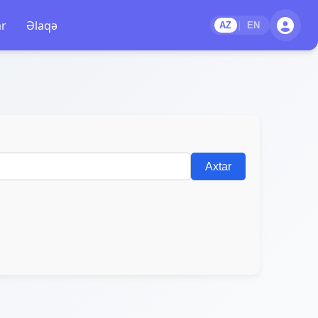
ar
Əlaqə
|
AZ
EN
Axtar