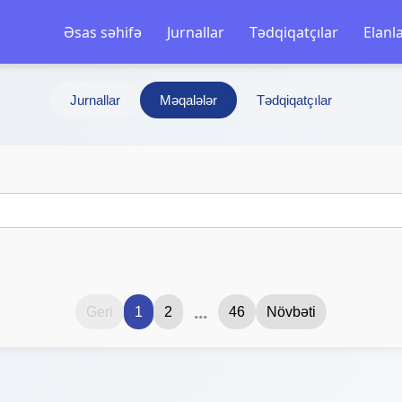
Əsas səhifə
Jurnallar
Tədqiqatçılar
Elanl
Jurnallar
Məqalələr
Tədqiqatçılar
...
Geri
1
2
46
Növbəti