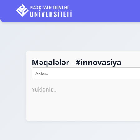
Məqalələr - #innovasiya
Yüklənir...