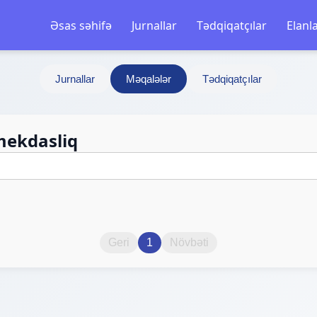
Əsas səhifə
Jurnallar
Tədqiqatçılar
Elanl
Jurnallar
Məqalələr
Tədqiqatçılar
mekdasliq
Geri
1
Növbəti