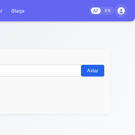
ar
Əlaqə
|
AZ
EN
Axtar