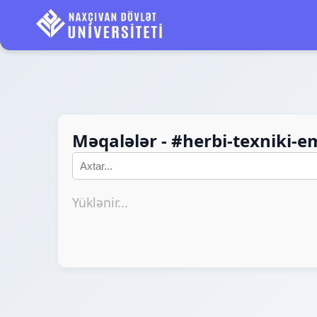
Məqalələr - #herbi-texniki-e
Yüklənir...