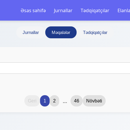
Əsas səhifə
Jurnallar
Tədqiqatçılar
Elanl
Jurnallar
Məqalələr
Tədqiqatçılar
...
Geri
1
2
46
Növbəti