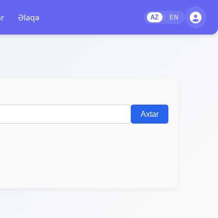
ar
Əlaqə
|
AZ
EN
Axtar