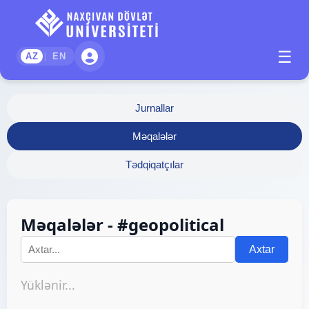
☰
|
AZ
EN
Jurnallar
Məqalələr
Tədqiqatçılar
Məqalələr - #geopolitical
Axtar
Yüklənir...