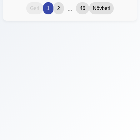
...
Geri
1
2
46
Növbəti