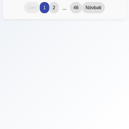
...
Geri
1
2
46
Növbəti