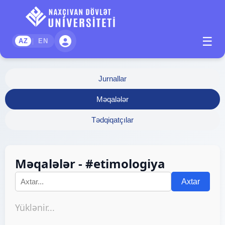
☰
|
AZ
EN
Jurnallar
Məqalələr
Tədqiqatçılar
Məqalələr - #etimologiya
Axtar
Yüklənir...