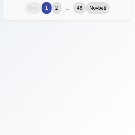
...
Geri
1
2
46
Növbəti