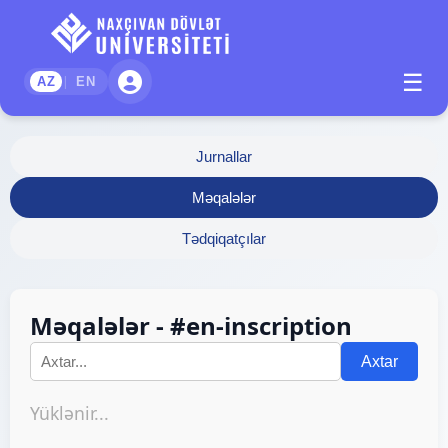
☰
|
AZ
EN
Jurnallar
Məqalələr
Tədqiqatçılar
Məqalələr - #en-inscription
Axtar
Yüklənir...