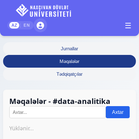
☰
|
AZ
EN
Jurnallar
Məqalələr
Tədqiqatçılar
Məqalələr - #data-analitika
Axtar
Yüklənir...