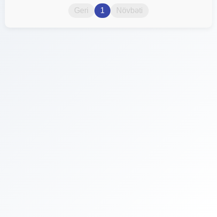
Geri
1
Növbəti