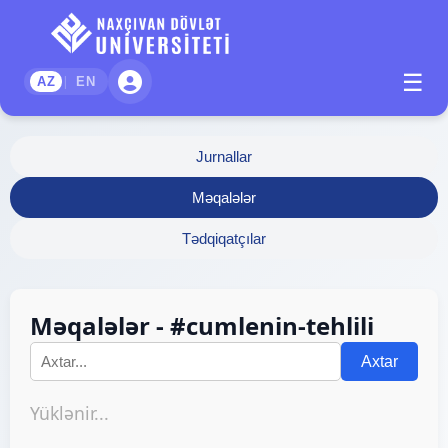
☰
|
AZ
EN
Jurnallar
Məqalələr
Tədqiqatçılar
Məqalələr - #cumlenin-tehlili
Axtar
Yüklənir...