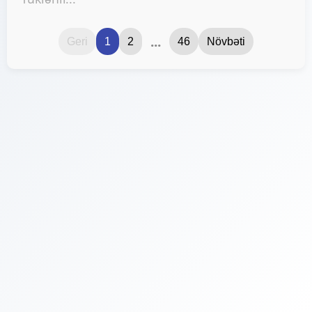
...
Geri
1
2
46
Növbəti