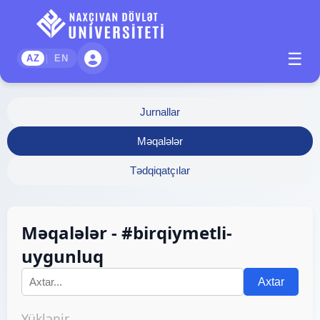
☰
|
AZ
EN
Jurnallar
Məqalələr
Tədqiqatçılar
Məqalələr - #birqiymetli-
uygunluq
Axtar
Yüklənir...