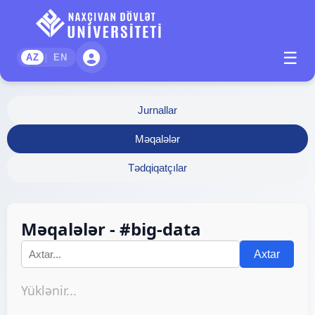
☰
|
AZ
EN
Jurnallar
Məqalələr
Tədqiqatçılar
Məqalələr - #big-data
Axtar
Yüklənir...