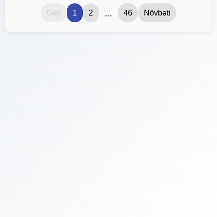
...
Geri
1
2
46
Növbəti