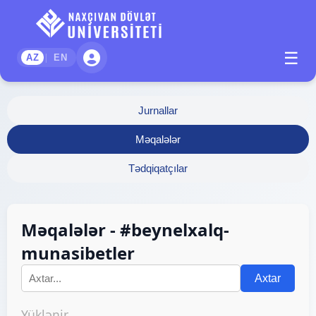
☰
|
AZ
EN
Jurnallar
Məqalələr
Tədqiqatçılar
Məqalələr - #beynelxalq-
munasibetler
Axtar
Yüklənir...