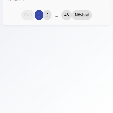
...
Geri
1
2
46
Növbəti