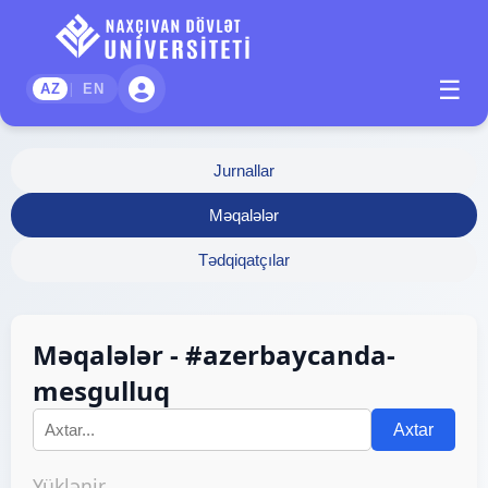
☰
|
AZ
EN
Jurnallar
Məqalələr
Tədqiqatçılar
Məqalələr - #azerbaycanda-
mesgulluq
Axtar
Yüklənir...