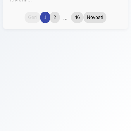
...
Geri
1
2
46
Növbəti