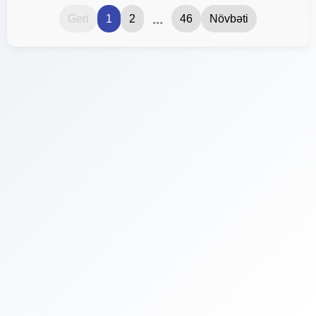
...
Geri
1
2
46
Növbəti