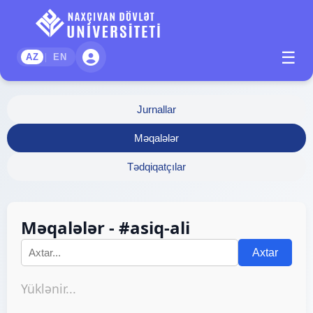
☰
|
AZ
EN
Jurnallar
Məqalələr
Tədqiqatçılar
Məqalələr - #asiq-ali
Axtar
Yüklənir...