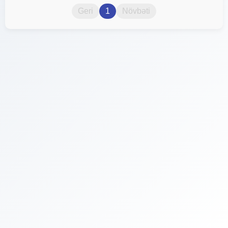
Geri
1
Növbəti