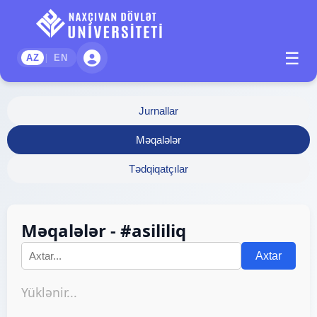
☰
|
AZ
EN
Jurnallar
Məqalələr
Tədqiqatçılar
Məqalələr - #asililiq
Axtar
Yüklənir...