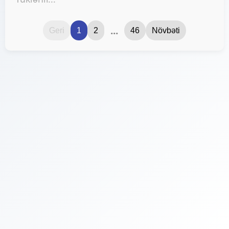
...
Geri
1
2
46
Növbəti