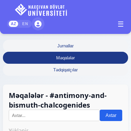
☰
|
AZ
EN
Jurnallar
Məqalələr
Tədqiqatçılar
Məqalələr - #antimony-and-
bismuth-chalcogenides
Axtar
Yüklənir...