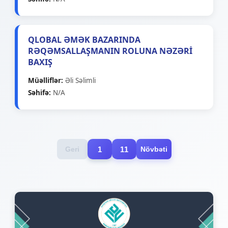
QLOBAL ƏMƏK BAZARINDA
RƏQƏMSALLAŞMANIN ROLUNA NƏZƏRİ
BAXIŞ
Müəlliflər
:
Əli Səlimli
Səhifə
:
N/A
1
11
Geri
Növbəti
Qapaq şəklini yüklə