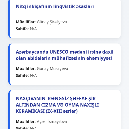
Nitq inkişafının linqvistik əsasları
Müəlliflər
:
Günay Şirəliyeva
Səhifə
:
N/A
Azərbaycanda UNESCO mədəni irsinə daxil
olan abidələrin mühafizəsinin əhəmiyyəti
Müəlliflər
:
Gunay Musayeva
Səhifə
:
N/A
NAXÇIVANIN RƏNGSİZ ŞƏFFAF ŞİR
ALTINDAN CIZMA VƏ OYMA NAXIŞLI
KERAMİKASI (IX-XIII əsrlər)
Müəlliflər
:
Aysel İsmayılova
Səhifə
:
N/A