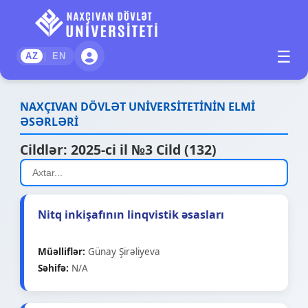
☰
|
AZ
EN
NAXÇIVAN DÖVLƏT UNİVERSİTETİNİN ELMİ
ƏSƏRLƏRİ
Cildlər
:
2025-ci il №3 Cild (132)
Nitq inkişafının linqvistik əsasları
Müəlliflər
:
Günay Şirəliyeva
Səhifə
:
N/A