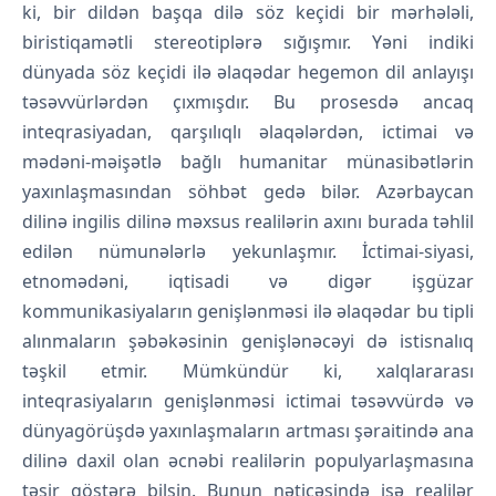
ki, bir dildən başqa dilə söz keçidi bir mərhələli,
biristiqamətli stereotiplərə sığışmır. Yəni indiki
dünyada söz keçidi ilə əlaqədar hegemon dil anlayışı
təsəvvürlərdən çıxmışdır. Bu prosesdə ancaq
inteqrasiyadan, qarşılıqlı əlaqələrdən, ictimai və
mədəni-məişətlə bağlı humanitar münasibətlərin
yaxınlaşmasından söhbət gedə bilər. Azərbaycan
dilinə ingilis dilinə məxsus realilərin axını burada təhlil
edilən nümunələrlə yekunlaşmır. İctimai-siyasi,
etnomədəni, iqtisadi və digər işgüzar
kommunikasiyaların genişlənməsi ilə əlaqədar bu tipli
alınmaların şəbəkəsinin genişlənəcəyi də istisnalıq
təşkil etmir. Mümkündür ki, xalqlararası
inteqrasiyaların genişlənməsi ictimai təsəvvürdə və
dünyagörüşdə yaxınlaşmaların artması şəraitində ana
dilinə daxil olan əcnəbi realilərin populyarlaşmasına
təsir göstərə bilsin. Bunun nəticəsində isə realilər