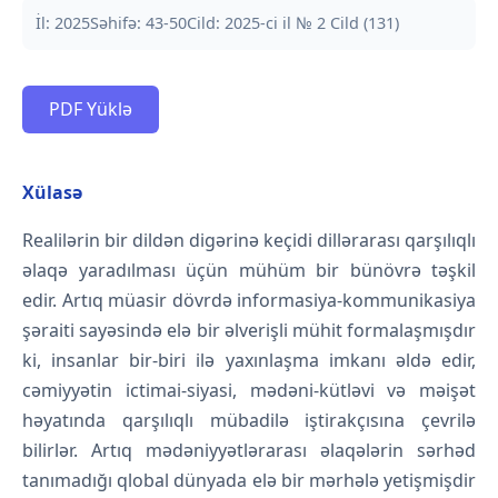
İl: 2025
Səhifə: 43-50
Cild: 2025-ci il № 2 Cild (131)
PDF Yüklə
Xülasə
Realilərin bir dildən digərinə keçidi dillərarası qarşılıqlı
əlaqə yaradılması üçün mühüm bir bünövrə təşkil
edir. Artıq müasir dövrdə informasiya-kommunikasiya
şəraiti sayəsində elə bir əlverişli mühit formalaşmışdır
ki, insanlar bir-biri ilə yaxınlaşma imkanı əldə edir,
cəmiyyətin ictimai-siyasi, mədəni-kütləvi və məişət
həyatında qarşılıqlı mübadilə iştirakçısına çevrilə
bilirlər. Artıq mədəniyyətlərarası əlaqələrin sərhəd
tanımadığı qlobal dünyada elə bir mərhələ yetişmişdir