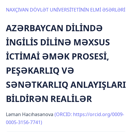
NAXÇIVAN DÖVLƏT UNİVERSİTETİNİN ELMİ ƏSƏRLƏRİ
AZƏRBAYCAN DİLİNDƏ
İNGİLİS DİLİNƏ MƏXSUS
İCTİMAİ ƏMƏK PROSESİ,
PEŞƏKARLIQ VƏ
SƏNƏTKARLIQ ANLAYIŞLARI
BİLDİRƏN REALİLƏR
Ləman Hacıhəsənova
(ORCID: https://orcid.org/0009-
0005-3156-7741)