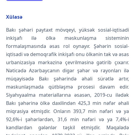
Xülasə
Bakı şəhəri paytaxt mövqeyi, yüksək sosial-iqtisadi
inkişafı ilə ölkə məskunlaşma sisteminin
formalaşmasında əsas rol oynayır. Şəhərin sosial-
iqtisadi və demoqrafik inkişafı onu ölkənin tək və əsas
urbanizasiya mərkəzinə çevrilməsinə gətirib çıxarır.
Nəticədə Azərbaycanın digər şəhər və rayonları ilə
müqayisədə Bakı şəhərində əhali sürətlə artır,
məskunlaşmada qütbləşmə prosesi davam edir.
Siyahıyaalma materiallarına əsasən, 2019-cu ilədək
Bakı şəhərinə ölkə daxilindən 425,3 min nəfər əhali
miqrasiya etmişdir. Onların 393,7 min nəfəri və ya
92,6%-i şəhərlərdən, 31,6 min nəfəri və ya 7,4%-i
kəndlərdən gələnlər təşkil etmişdir. Məqalədə