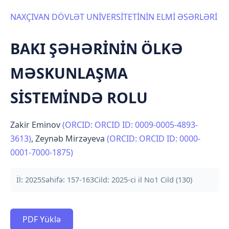
NAXÇIVAN DÖVLƏT UNİVERSİTETİNİN ELMİ ƏSƏRLƏRİ
BAKI ŞƏHƏRİNİN ÖLKƏ
MƏSKUNLAŞMA
SİSTEMİNDƏ ROLU
Zakir Eminov
(ORCID: ORCID ID: 0009-0005-4893-
3613)
,
Zeynəb Mirzəyeva
(ORCID: ORCID ID: 0000-
0001-7000-1875)
İl: 2025
Səhifə: 157-163
Cild: 2025-ci il No1 Cild (130)
PDF Yüklə