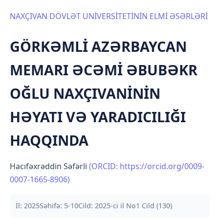
NAXÇIVAN DÖVLƏT UNİVERSİTETİNİN ELMİ ƏSƏRLƏRİ
GÖRKƏMLİ AZƏRBAYCAN
MEMARI ƏCƏMİ ƏBUBƏKR
OĞLU NAXÇIVANİNİN
HƏYATI VƏ YARADICILIĞI
HAQQINDA
Hacıfəxrəddin Səfərli
(ORCID: https://orcid.org/0009-
0007-1665-8906)
İl: 2025
Səhifə: 5-10
Cild: 2025-ci il No1 Cild (130)