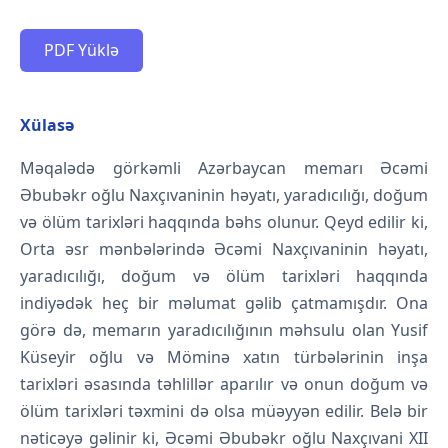
PDF Yüklə
Xülasə
Məqalədə görkəmli Azərbaycan memarı Əcəmi
Əbubəkr oğlu Naxçıvaninin həyatı, yaradıcılığı, doğum
və ölüm tarixləri haqqında bəhs olunur. Qeyd edilir ki,
Orta əsr mənbələrində Əcəmi Naxçıvaninin həyatı,
yaradıcılığı, doğum və ölüm tarixləri haqqında
indiyədək heç bir məlumat gəlib çatmamışdır. Ona
görə də, memarın yaradıcılığının məhsulu olan Yusif
Küseyir oğlu və Möminə xatın türbələrinin inşa
tarixləri əsasında təhlillər aparılır və onun doğum və
ölüm tarixləri təxmini də olsa müəyyən edilir. Belə bir
nəticəyə gəlinir ki, Əcəmi Əbubəkr oğlu Naxçıvani XII