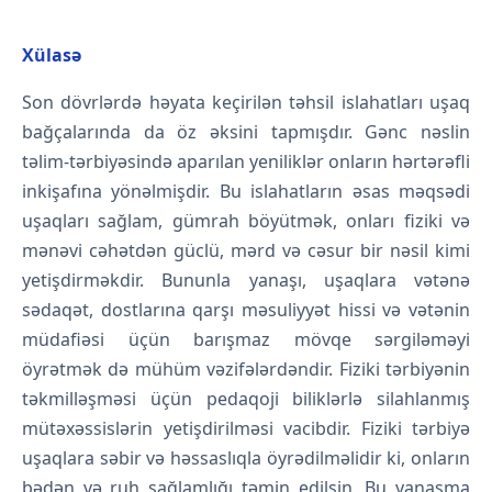
Xülasə
Son dövrlərdə həyata keçirilən təhsil islahatları uşaq
bağçalarında da öz əksini tapmışdır. Gənc nəslin
təlim-tərbiyəsində aparılan yeniliklər onların hərtərəfli
inkişafına yönəlmişdir. Bu islahatların əsas məqsədi
uşaqları sağlam, gümrah böyütmək, onları fiziki və
mənəvi cəhətdən güclü, mərd və cəsur bir nəsil kimi
yetişdirməkdir. Bununla yanaşı, uşaqlara vətənə
sədaqət, dostlarına qarşı məsuliyyət hissi və vətənin
müdafiəsi üçün barışmaz mövqe sərgiləməyi
öyrətmək də mühüm vəzifələrdəndir. Fiziki tərbiyənin
təkmilləşməsi üçün pedaqoji biliklərlə silahlanmış
mütəxəssislərin yetişdirilməsi vacibdir. Fiziki tərbiyə
uşaqlara səbir və həssaslıqla öyrədilməlidir ki, onların
bədən və ruh sağlamlığı təmin edilsin. Bu yanaşma