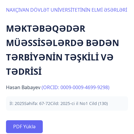
NAXÇIVAN DÖVLƏT UNİVERSİTETİNİN ELMİ ƏSƏRLƏRİ
MƏKTƏBƏQƏDƏR
MÜƏSSİSƏLƏRDƏ BƏDƏN
TƏRBİYƏNİN TƏŞKİLİ VƏ
TƏDRİSİ
Həsən Babayev
(ORCID: 0009-0009-4699-9298)
İl: 2025
Səhifə: 67-72
Cild: 2025-ci il No1 Cild (130)
PDF Yüklə