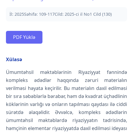
İl: 2025
Səhifə: 109-117
Cild: 2025-ci il No1 Cild (130)
PDF Yüklə
Xülasə
Ümumtəhsil məktəblərinin Riyaziyyat fənnində
kompleks ədədlər haqqında zəruri materialın
verilməsi həyata keçirilir. Bu materialın daxil edilməsi
bir sıra səbəblərlə bərabər, həm də kvadrat üçhədlinin
köklərinin varlığı və onların tapılması qaydası ilə ciddi
sürətdə əlaqəlidir. Əvvəlcə, kompleks ədədlərin
ümumtəhsil məktəblərdə riyaziyyatın tədrisində,
həmçinin elementar riyaziyyatda daxil edilməsi ideyası