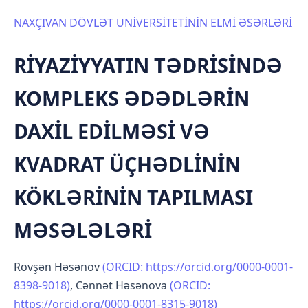
NAXÇIVAN DÖVLƏT UNİVERSİTETİNİN ELMİ ƏSƏRLƏRİ
RİYAZİYYATIN TƏDRİSİNDƏ
KOMPLEKS ƏDƏDLƏRİN
DAXİL EDİLMƏSİ VƏ
KVADRAT ÜÇHƏDLİNİN
KÖKLƏRİNİN TAPILMASI
MƏSƏLƏLƏRİ
Rövşən Həsənov
(ORCID: https://orcid.org/0000-0001-
8398-9018)
,
Cənnət Həsənova
(ORCID:
https://orcid.org/0000-0001-8315-9018)