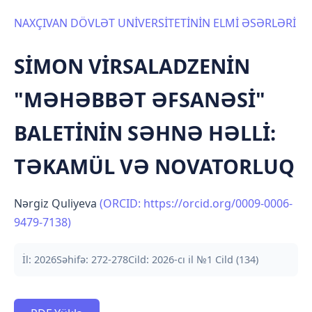
NAXÇIVAN DÖVLƏT UNİVERSİTETİNİN ELMİ ƏSƏRLƏRİ
SİMON VİRSALADZENİN
"MƏHƏBBƏT ƏFSANƏSİ"
BALETİNİN SƏHNƏ HƏLLİ:
TƏKAMÜL VƏ NOVATORLUQ
Nərgiz Quliyeva
(ORCID: https://orcid.org/0009-0006-
9479-7138)
İl: 2026
Səhifə: 272-278
Cild: 2026-cı il №1 Cild (134)