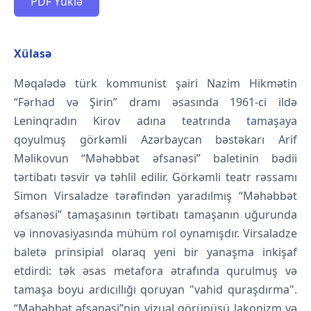
PDF Yüklə
Xülasə
Məqalədə türk kommunist şairi Nazim Hikmətin
“Fərhad və Şirin” dramı əsasında 1961-ci ildə
Leninqradın Kirov adına teatrında tamaşaya
qoyulmuş görkəmli Azərbaycan bəstəkarı Arif
Məlikovun “Məhəbbət əfsanəsi” baletinin bədii
tərtibatı təsvir və təhlil edilir. Görkəmli teatr rəssamı
Simon Virsaladze tərəfindən yaradılmış “Məhəbbət
əfsanəsi” tamaşasının tərtibatı tamaşanın uğurunda
və innovasiyasında mühüm rol oynamışdır. Virsaladze
baletə prinsipial olaraq yeni bir yanaşma inkişaf
etdirdi: tək əsas metafora ətrafında qurulmuş və
tamaşa boyu ardıcıllığı qoruyan "vahid quraşdırma".
“Məhəbbət əfsanəsi”nin vizual görünüşü lakonizm və