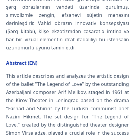
şərq obrazlarının vəhdəti üzərində qurulmuş,
simvolizmlə zəngin, əfsanəvi süjetin mənasını
dərinləşdirir. Vahid obrazın innovativ konsepsiyası
(Şərq kitabı), klişe ekzotizmdən cəsarətlə imtina və
hər bir vizual elementin ifrat ifadəliliyi bu istehsalın
uzunömürlülüyünü təmin etdi.
Abstract (EN)
This article describes and analyzes the artistic design
of the ballet "The Legend of Love" by the outstanding
Azerbaijani composer Arif Melikov, staged in 1961 at
the Kirov Theater in Leningrad based on the drama
"Farhad and Shirin" by the Turkish communist poet
Nazim Hikmet. The set design for "The Legend of
Love," created by the distinguished theater designer
Simon Virsaladze, played a crucial role in the success