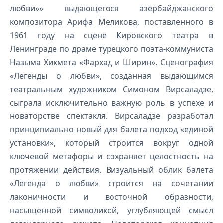
любви»» выдающегося азербайджанского
композитора Арифа Меликова, поставленного в
1961 году на сцене Кировского театра в
Ленинграде по драме турецкого поэта-коммуниста
Назыма Хикмета «Фархад и Ширин». Сценография
«Легенды о любви», созданная выдающимся
театральным художником Симоном Вирсаладзе,
сыграла исключительно важную роль в успехе и
новаторстве спектакля. Вирсаладзе разработал
принципиально новый для балета подход «единой
установки», который строится вокруг одной
ключевой метафоры и сохраняет целостность на
протяжении действия. Визуальный облик балета
«Легенда о любви» строится на сочетании
лаконичности и восточной образности,
насыщенной символикой, углубляющей смысл