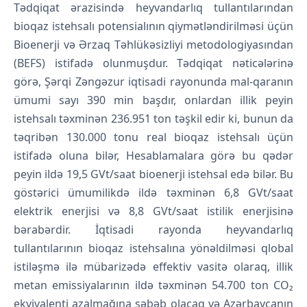
Tədqiqat ərazisində heyvandarlıq tullantılarından
bioqaz istehsalı potensialının qiymətləndirilməsi üçün
Bioenerji və Ərzaq Təhlükəsizliyi metodologiyasından
(BEFS) istifadə olunmuşdur. Tədqiqat nəticələrinə
görə, Şərqi Zəngəzur iqtisadi rayonunda mal-qaranın
ümumi sayı 390 min başdır, onlardan illik peyin
istehsalı təxminən 236.951 ton təşkil edir ki, bunun da
təqribən 130.000 tonu real bioqaz istehsalı üçün
istifadə oluna bilər, Hesablamalara görə bu qədər
peyin ildə 19,5 GVt/saat bioenerji istehsal edə bilər. Bu
göstərici ümumilikdə ildə təxminən 6,8 GVt/saat
elektrik enerjisi və 8,8 GVt/saat istilik enerjisinə
bərabərdir. İqtisadi rayonda heyvandarlıq
tullantılarının bioqaz istehsalına yönəldilməsi qlobal
istiləşmə ilə mübarizədə effektiv vasitə olaraq, illik
metan emissiyalarının ildə təxminən 54.700 ton CO₂
ekvivalenti azalmağına səbəb olacaq və Azərbaycanın