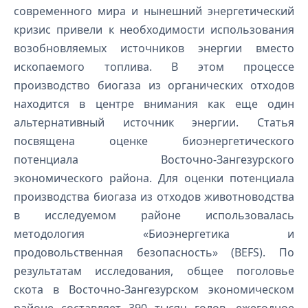
современного мира и нынешний энергетический
кризис привели к необходимости использования
возобновляемых источников энергии вместо
ископаемого топлива. В этом процессе
производство биогаза из органических отходов
находится в центре внимания как еще один
альтернативный источник энергии. Статья
посвящена оценке биоэнергетического
потенциала Восточно-Зангезурского
экономического района. Для оценки потенциала
производства биогаза из отходов животноводства
в исследуемом районе использовалась
методология «Биоэнергетика и
продовольственная безопасность» (BEFS). По
результатам исследования, общее поголовье
скота в Восточно-Зангезурском экономическом
районе составляет 390 тысяч голов, ежегодное