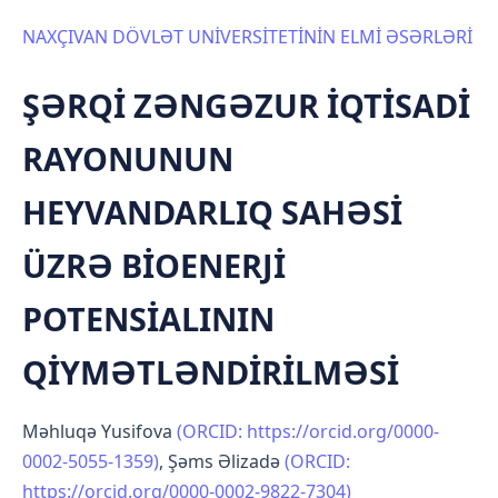
NAXÇIVAN DÖVLƏT UNİVERSİTETİNİN ELMİ ƏSƏRLƏRİ
ŞƏRQİ ZƏNGƏZUR İQTİSADİ
RAYONUNUN
HEYVANDARLIQ SAHƏSİ
ÜZRƏ BİOENERJİ
POTENSİALININ
QİYMƏTLƏNDİRİLMƏSİ
Məhluqə Yusifova
(ORCID: https://orcid.org/0000-
0002-5055-1359)
,
Şəms Əlizadə
(ORCID:
https://orcid.org/0000-0002-9822-7304)