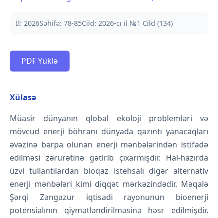
İl: 2026
Səhifə: 78-85
Cild: 2026-cı il №1 Cild (134)
PDF Yüklə
Xülasə
Müasir dünyanın qlobal ekoloji problemləri və
mövcud enerji böhranı dünyada qazıntı yanacaqları
əvəzinə bərpa olunan enerji mənbələrindən istifadə
edilməsi zərurətinə gətirib çıxarmışdır. Hal-hazırda
üzvi tullantılardan bioqaz istehsalı digər alternativ
enerji mənbələri kimi diqqət mərkəzindədir. Məqalə
Şərqi Zəngəzur iqtisadi rayonunun bioenerji
potensialının qiymətləndirilməsinə həsr edilmişdir.