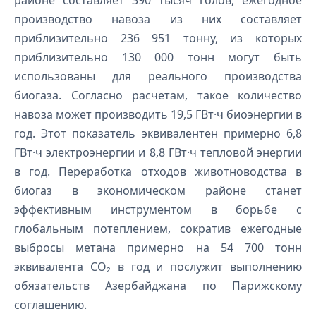
производство навоза из них составляет
приблизительно 236 951 тонну, из которых
приблизительно 130 000 тонн могут быть
использованы для реального производства
биогаза. Согласно расчетам, такое количество
навоза может производить 19,5 ГВт·ч биоэнергии в
год. Этот показатель эквивалентен примерно 6,8
ГВт·ч электроэнергии и 8,8 ГВт·ч тепловой энергии
в год. Переработка отходов животноводства в
биогаз в экономическом районе станет
эффективным инструментом в борьбе с
глобальным потеплением, сократив ежегодные
выбросы метана примерно на 54 700 тонн
эквивалента CO₂ в год и послужит выполнению
обязательств Азербайджана по Парижскому
соглашению.